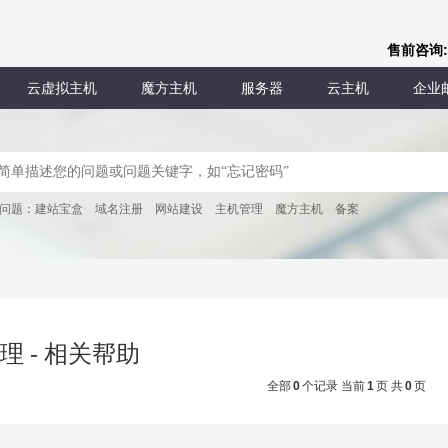
售前咨询:
云虚拟主机
魔方主机
服务器
云主机
企业
问题：
建站宝盒
域名注册
网站建设
主机管理
魔方主机
备案
理 - 相关帮助
全部
0
个记录 当前
1
页 共
0
页