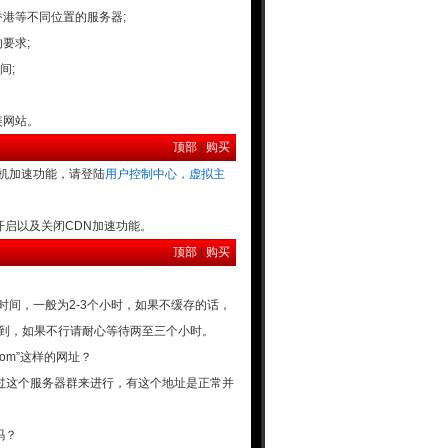
港等不同位置的服务器;
要求;
间;
美网站。
顶部
|
购买
机加速功能，请登陆
用户控制中心，虚拟主
开启以及关闭CDN加速功能。
顶部
|
购买
间，一般为2-3个小时，如果不缓存的话，
更新到，如果不行请耐心等待两至三个小时。
com”这样的网址？
这个服务器群来进行，有这个地址是正常并
吗？