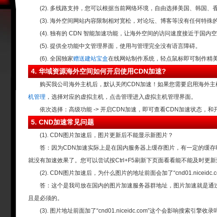
(2). 多线路支持，您可以根据当前网络环境，自由选择美国、韩国、香
(3). 海外空间网站内容限制相对宽松，对论坛、博客等没有任何特殊的
(4). 独有的 CDN 智能加速功能，让海外空间的访问速度接近于国内空
(5). 提供
全功能中文管理
界面，使用与管理完全没有语言障碍。
(6). 全国独家
赠送建站宝盒
在线网站制作系统，轻点鼠标即可制作精
4. 华域资源海外空间如何开启使用CDN加速?
购买我公司海外主机后，默认关闭CDN加速！如果您需要启用海外主
机管理
，选择对应的虚拟主机，点击管理进入虚拟主机管理界面。
依次选择：高级功能 -> 开启CDN加速，即可查看CDN加速状态，和
5. CND加速常见问题
(1). CDN图片加速后，图片更新后不能显示新图片？
答：因为CDN加速实际上是在国内服务器上缓存图片，有一定的缓存时
就没有加速效果了。您可以尝试按Ctrl+F5刷新下页面看看能不能及时
(2). CDN图片加速后，为什么图片的地址前面会加了“cnd01.niceidc.
答：这个是我司放在国内的图片加速服务器群地址，图片加速就是通过
且是必须的。
(3). 图片地址前面加了“cnd01.niceidc.com”这个会影响搜索引擎收录