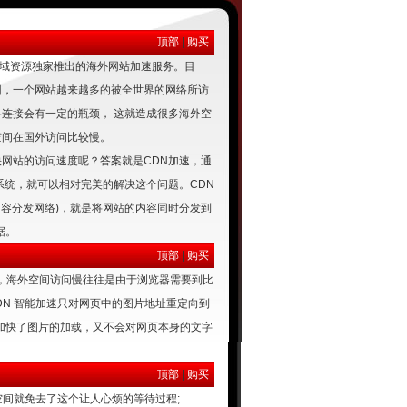
顶部
|
购买
域资源独家推出的海外网站加速服务。目
因，一个网站越来越多的被全世界的网络所访
连接会有一定的瓶颈， 这就造成很多海外空
空间在国外访问比较慢。
网站的访问速度呢？答案就是
CDN加速
，通
系统，就可以相对完美的解决这个问题。CDN
twork(内容分发网络)，就是将网站的内容同时分发到
据。
顶部
|
购买
，海外空间访问慢往往是由于浏览器需要到比
DN 智能加速只对网页中的图片地址重定向到
加快了图片的加载，又不会对网页本身的文字
顶部
|
购买
空间就免去了这个让人心烦的等待过程;