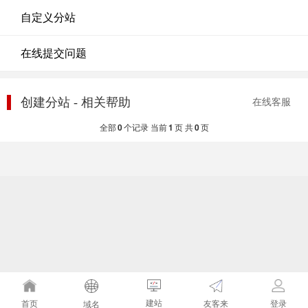
自定义分站
在线提交问题
创建分站 - 相关帮助
在线客服
全部
0
个记录 当前
1
页 共
0
页
建站
友客来
首页
登录
域名